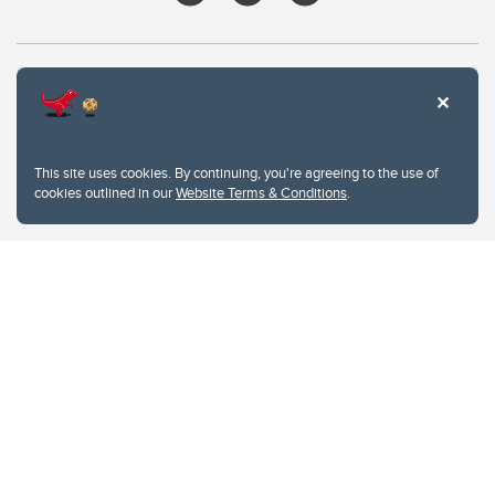
This site uses cookies. By continuing, you're agreeing to the use of
cookies outlined in our
Website Terms & Conditions
.
Website Terms & Conditions
Privacy Policy
Website feedback
University of Calgary
2500 University Drive NW
Calgary Alberta
T2N 1N4
CANADA
Copyright © 2026