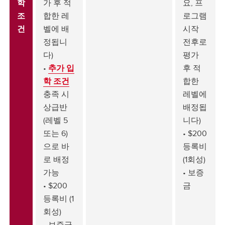
학
가 후 적
요, 프
조
합한 레
로그램
건
벨에 배
시작
정됩니
전후로
다)
평가
•
추가 입
후 적
학 조건
합한
충족 시
레벨에
상급반
배정됩
(레벨 5
니다)
또는 6)
• $200
으로 바
등록비
로 배정
(1회성)
가능
• 보증
• $200
금
등록비 (1
회성)
• 보증금