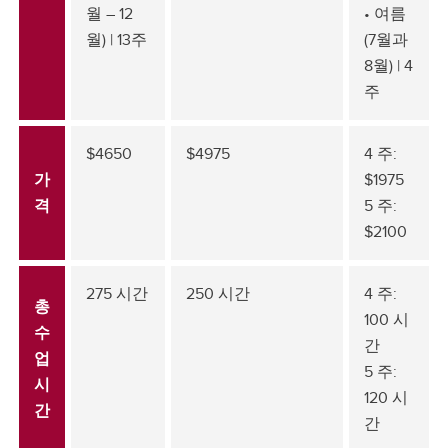
월 – 12
• 여름
월) | 13주
(7월과
8월) | 4
주
$4650
$4975
4 주:
가
$1975
격
5 주:
$2100
275 시간
250 시간
4 주:
총
100 시
수
간
업
5 주:
시
120 시
간
간