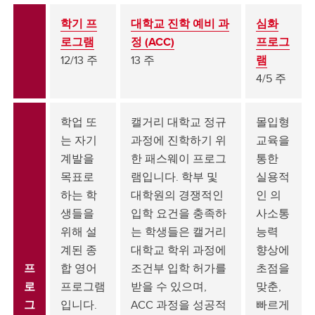
학기 프
대학교 진학 예비 과
심화
로그램
정 (ACC)
프로그
12/13 주
13 주
램
4/5 주
학업 또
캘거리 대학교 정규
몰입형
는 자기
과정에 진학하기 위
교육을
계발을
한 패스웨이 프로그
통한
목표로
램입니다. 학부 및
실용적
하는 학
대학원의 경쟁적인
인 의
생들을
입학 요건을 충족하
사소통
위해 설
는 학생들은 캘거리
능력
계된 종
대학교 학위 과정에
향상에
프
합 영어
조건부 입학 허가를
초점을
로
프로그램
받을 수 있으며,
맞춘,
그
입니다.
ACC 과정을 성공적
빠르게