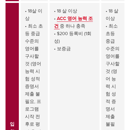
• 18살 이
• 18 살 이상
• 18 살
상
•
ACC 영어 능력 조
이상
• 최소 초
건
중 하나 충족
• 최소
등 중급
• $200 등록비 (1회
초등
수준의
성)
중급
영어를
• 보증금
수준의
구사할
영어를
것 (영어
구사할
능력 시
것 (영
험 성적
어 능
증명서
력 시
제출 불
험 성
필요, 프
적 증
로그램
명서
시작 전
제출
입
후로 평
불필