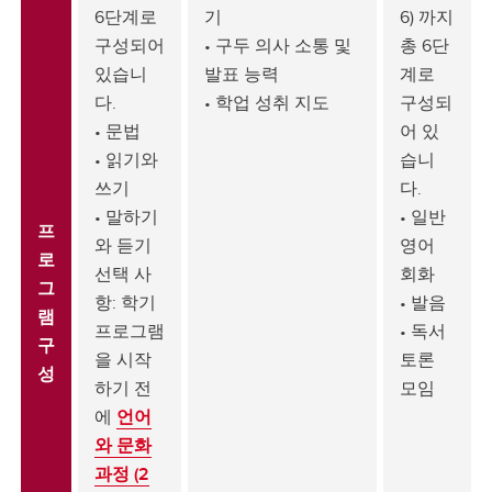
6단계로
기
6) 까지
구성되어
• 구두 의사 소통 및
총 6단
있습니
발표 능력
계로
다.
• 학업 성취 지도
구성되
• 문법
어 있
• 읽기와
습니
쓰기
다.
• 말하기
• 일반
프
와 듣기
영어
로
선택 사
회화
그
항: 학기
• 발음
램
프로그램
• 독서
구
을 시작
토론
성
하기 전
모임
에
언어
와 문화
과정 (2