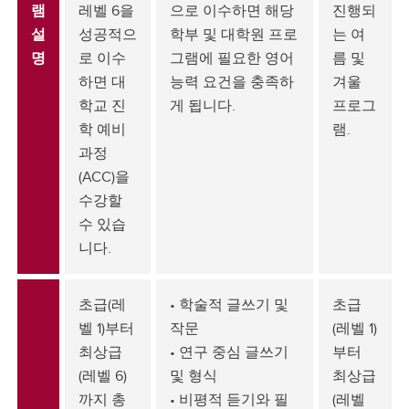
램
레벨 6을
으로 이수하면 해당
진행되
설
성공적으
학부 및 대학원 프로
는 여
명
로 이수
그램에 필요한 영어
름 및
하면 대
능력 요건을 충족하
겨울
학교 진
게 됩니다.
프로그
학 예비
램.
과정
(ACC)을
수강할
수 있습
니다.
초급(레
• 학술적 글쓰기 및
초급
벨 1)부터
작문
(레벨 1)
최상급
• 연구 중심 글쓰기
부터
(레벨 6)
및 형식
최상급
까지 총
• 비평적 듣기와 필
(레벨