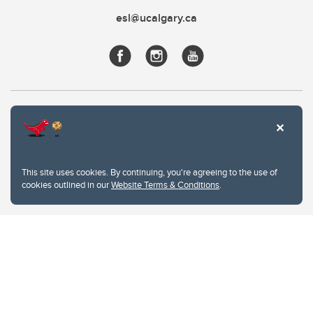
esl@ucalgary.ca
This site uses cookies. By continuing, you're agreeing to the use of
cookies outlined in our
Website Terms & Conditions
.
Website Terms & Conditions
Privacy Policy
Website feedback
University of Calgary
2500 University Drive NW
Calgary Alberta
T2N 1N4