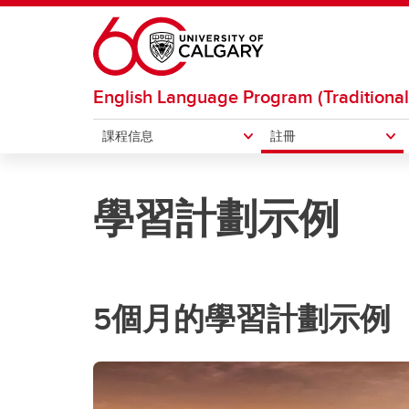
Skip to main content
English Language Program (Traditional
課程信息
註冊
課程信息
註冊
大學和周圍環境
學習計劃示例
學期課程
策劃您的學習方案
學校概況
速成
學習
卡爾
學術交流證書課程
語言
5個月的學習計劃示例