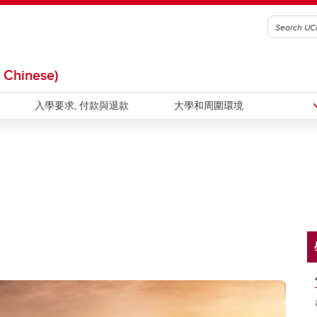
 Chinese)
入學要求, 付款與退款
大學和周圍環境
課程
計劃示例
加里以及周邊
可選課外活動
比較項目
與文化課程
家庭寄宿