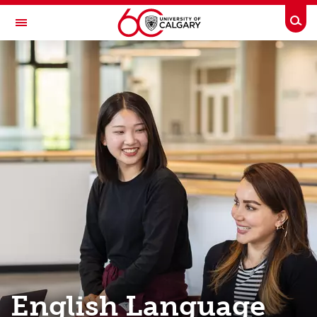
Skip to main content
Togg
Toggle Navigation
ENGLISH LANGUAGE PROGRAM
English Language Program (Japanese)
コース案内
ご登録
受講資格、お支払い、払い戻し等について
キャンパスと周辺環境
パンフレット
お問い合わせ
English Language