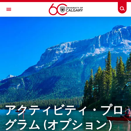
Skip to main content
Togg
Toggle Navigation
ENGLISH LANGUAGE PROGRAM
English Language Program (Japanese)
コース案内
コース案内
セメスター・プログラム
アカデミック・コミュニケーションCERTIFICATEプログラム（ACC)
短期集中プログラム
アクティビティ・プロ
語学&文化コース
アクティビティ・プログラム
グラム (オプション）